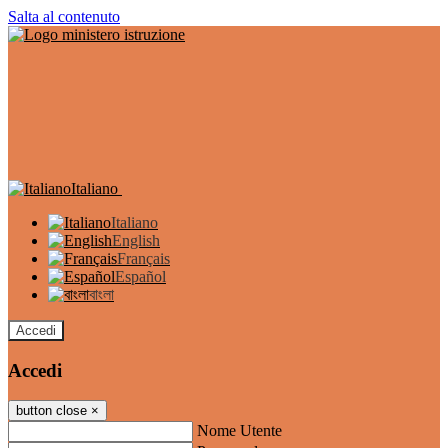
Salta al contenuto
Italiano
Italiano
English
Français
Español
বাংলা
Accedi
Accedi
button close
×
Nome Utente