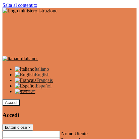
Salta al contenuto
Italiano
Italiano
English
Français
Español
বাংলা
Accedi
Accedi
button close
×
Nome Utente