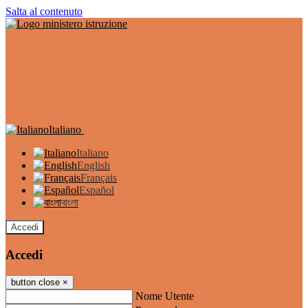
Salta al contenuto
Italiano
Italiano
English
Français
Español
বাংলা
Accedi
Accedi
button close
×
Nome Utente