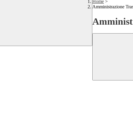
Home
>
Amministrazione Tra
Amministr