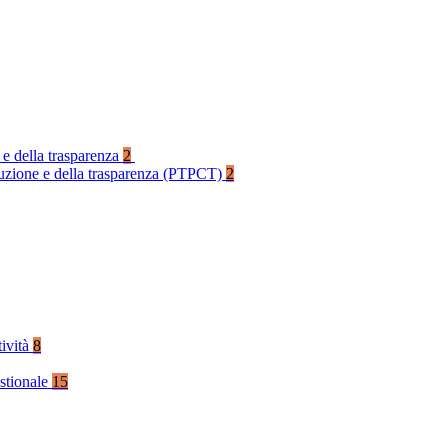
 e della trasparenza
2
rruzione e della trasparenza (PTPCT)
2
tività
8
stionale
15