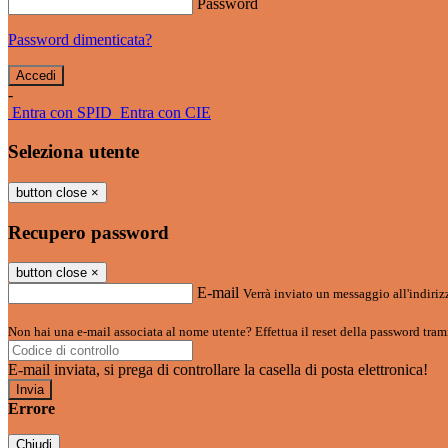
Password
Password dimenticata?
-
Entra con SPID
Entra con CIE
Seleziona utente
button close
×
Recupero password
button close
×
E-mail
Verrà inviato un messaggio all'indirizz
Non hai una e-mail associata al nome utente? Effettua il reset della password tram
E-mail inviata, si prega di controllare la casella di posta elettronica!
Errore
Chiudi