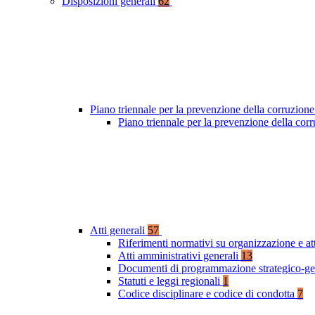
Disposizioni generali
62
Piano triennale per la prevenzione della corruzione
Piano triennale per la prevenzione della co
Atti generali
57
Riferimenti normativi su organizzazione e at
Atti amministrativi generali
13
Documenti di programmazione strategico-ge
Statuti e leggi regionali
1
Codice disciplinare e codice di condotta
7