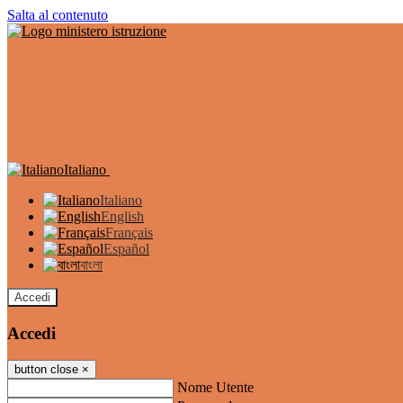
Salta al contenuto
Italiano
Italiano
English
Français
Español
বাংলা
Accedi
Accedi
button close
×
Nome Utente