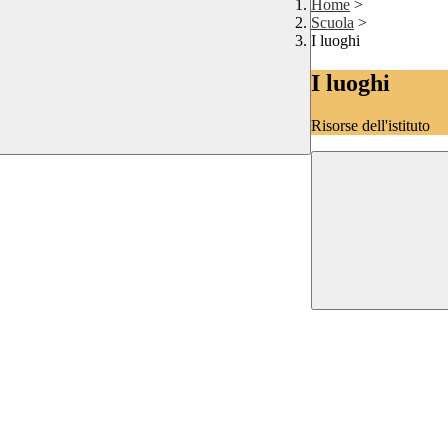
Home
>
Scuola
>
I luoghi
I luoghi
Risorse dell'istituto