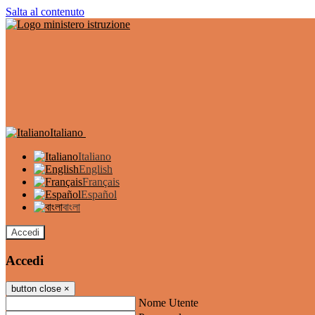
Salta al contenuto
Italiano
Italiano
English
Français
Español
বাংলা
Accedi
Accedi
button close
×
Nome Utente