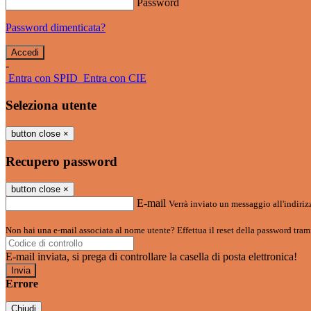
Password
Password dimenticata?
-
Entra con SPID
Entra con CIE
Seleziona utente
button close
×
Recupero password
button close
×
E-mail
Verrà inviato un messaggio all'indirizz
Non hai una e-mail associata al nome utente? Effettua il reset della password tram
E-mail inviata, si prega di controllare la casella di posta elettronica!
Errore
Chiudi