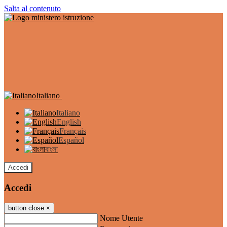
Salta al contenuto
Italiano
Italiano
English
Français
Español
বাংলা
Accedi
Accedi
button close
×
Nome Utente