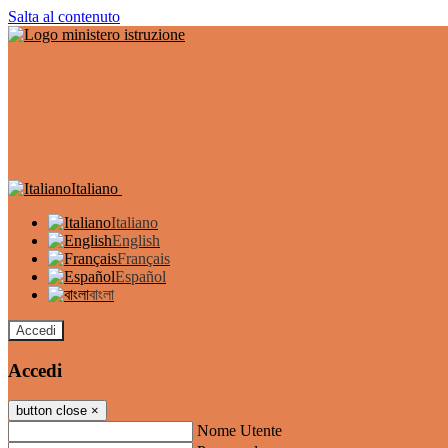
Salta al contenuto
Italiano
Italiano
English
Français
Español
বাংলা
Accedi
Accedi
button close
×
Nome Utente