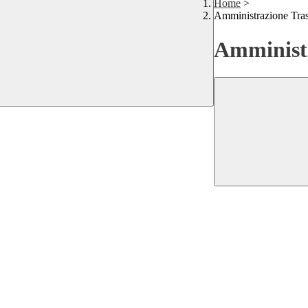
Home
>
Amministrazione Tra
Amministr