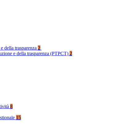
 e della trasparenza
2
rruzione e della trasparenza (PTPCT)
2
tività
8
stionale
15