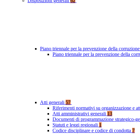
Disposizioni generali
62
Piano triennale per la prevenzione della corruzione
Piano triennale per la prevenzione della co
Atti generali
57
Riferimenti normativi su organizzazione e at
Atti amministrativi generali
13
Documenti di programmazione strategico-ge
Statuti e leggi regionali
1
Codice disciplinare e codice di condotta
7