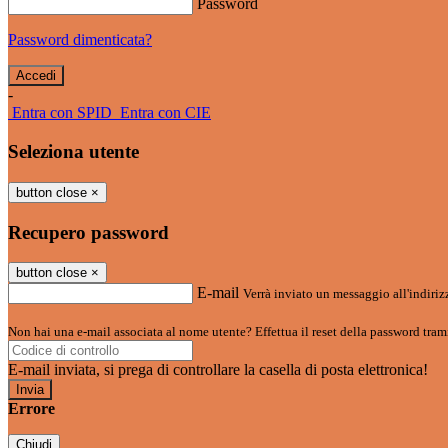
Password
Password dimenticata?
-
Entra con SPID
Entra con CIE
Seleziona utente
button close
×
Recupero password
button close
×
E-mail
Verrà inviato un messaggio all'indirizz
Non hai una e-mail associata al nome utente? Effettua il reset della password tram
E-mail inviata, si prega di controllare la casella di posta elettronica!
Errore
Chiudi