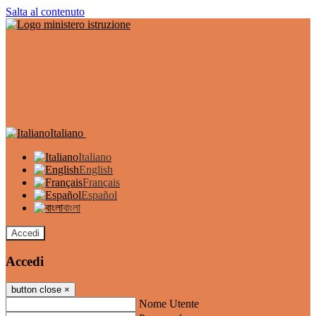
Salta al contenuto
Italiano
Italiano
English
Français
Español
বাংলা
Accedi
Accedi
button close
×
Nome Utente