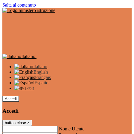
Salta al contenuto
Italiano
Italiano
English
Français
Español
বাংলা
Accedi
Accedi
button close
×
Nome Utente