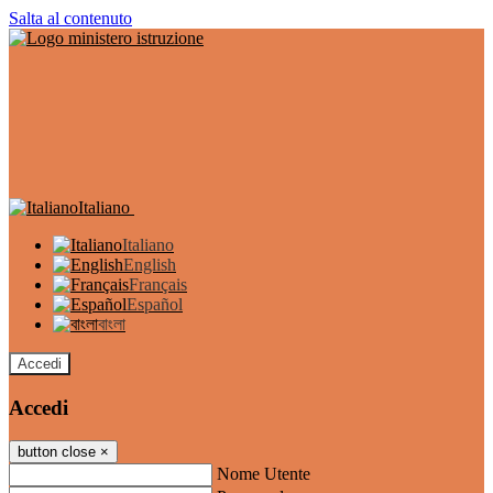
Salta al contenuto
Italiano
Italiano
English
Français
Español
বাংলা
Accedi
Accedi
button close
×
Nome Utente