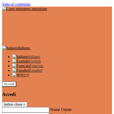
Salta al contenuto
Italiano
Italiano
English
Français
Español
বাংলা
Accedi
Accedi
button close
×
Nome Utente