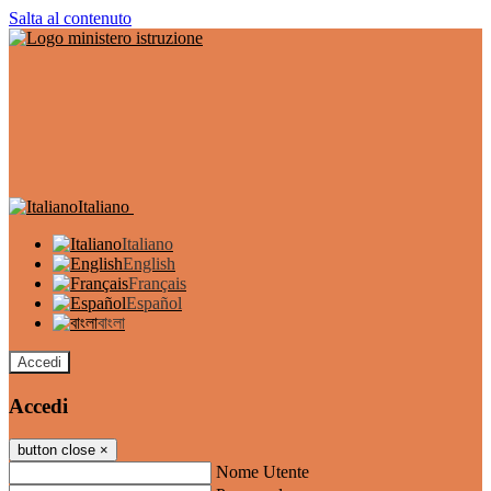
Salta al contenuto
Italiano
Italiano
English
Français
Español
বাংলা
Accedi
Accedi
button close
×
Nome Utente