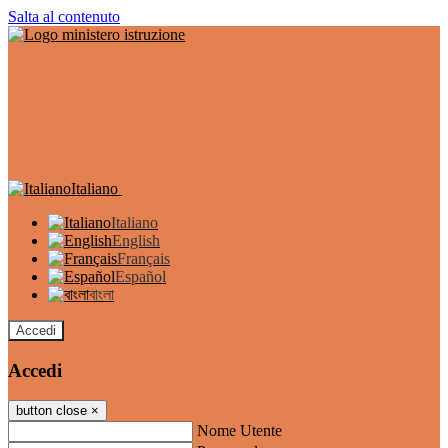
Salta al contenuto
Italiano
Italiano
English
Français
Español
বাংলা
Accedi
Accedi
button close
×
Nome Utente