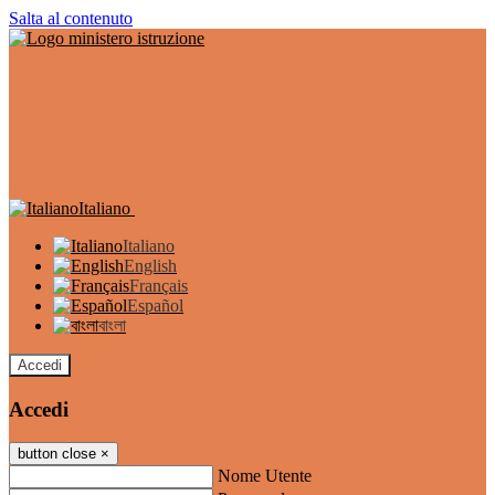
Salta al contenuto
Italiano
Italiano
English
Français
Español
বাংলা
Accedi
Accedi
button close
×
Nome Utente