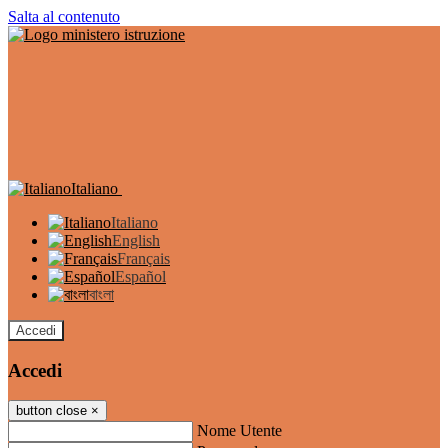
Salta al contenuto
Italiano
Italiano
English
Français
Español
বাংলা
Accedi
Accedi
button close
×
Nome Utente