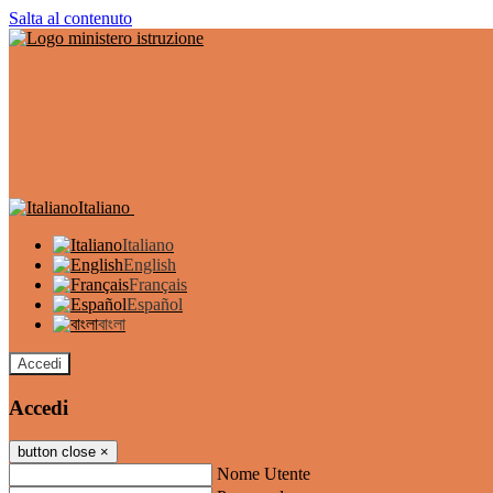
Salta al contenuto
Italiano
Italiano
English
Français
Español
বাংলা
Accedi
Accedi
button close
×
Nome Utente