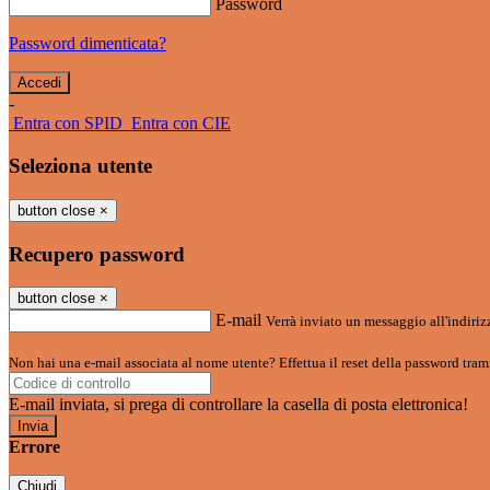
Password
Password dimenticata?
-
Entra con SPID
Entra con CIE
Seleziona utente
button close
×
Recupero password
button close
×
E-mail
Verrà inviato un messaggio all'indirizz
Non hai una e-mail associata al nome utente? Effettua il reset della password tram
E-mail inviata, si prega di controllare la casella di posta elettronica!
Errore
Chiudi