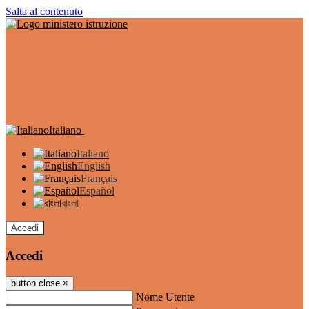
Salta al contenuto
Italiano
Italiano
English
Français
Español
বাংলা
Accedi
Accedi
button close
×
Nome Utente