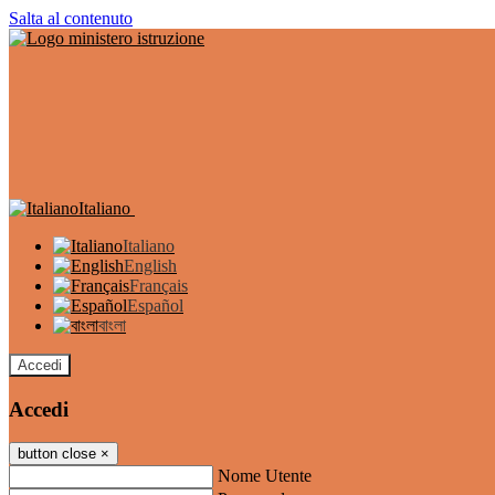
Salta al contenuto
Italiano
Italiano
English
Français
Español
বাংলা
Accedi
Accedi
button close
×
Nome Utente