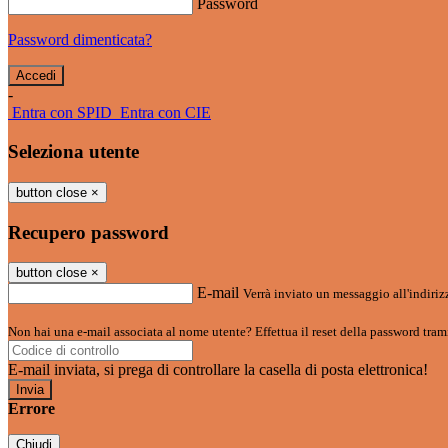
Password
Password dimenticata?
-
Entra con SPID
Entra con CIE
Seleziona utente
button close
×
Recupero password
button close
×
E-mail
Verrà inviato un messaggio all'indirizz
Non hai una e-mail associata al nome utente? Effettua il reset della password tram
E-mail inviata, si prega di controllare la casella di posta elettronica!
Errore
Chiudi