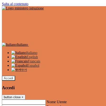
Salta al contenuto
Italiano
Italiano
English
Français
Español
বাংলা
Accedi
Accedi
button close
×
Nome Utente