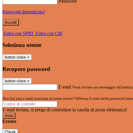
Password
Password dimenticata?
-
Entra con SPID
Entra con CIE
Seleziona utente
button close
×
Recupero password
button close
×
E-mail
Verrà inviato un messaggio all'indirizz
Non hai una e-mail associata al nome utente? Effettua il reset della password tram
E-mail inviata, si prega di controllare la casella di posta elettronica!
Errore
Chiudi