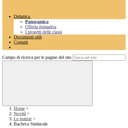
Didattica
Panoramica
Offerta formativa
I progetti delle classi
Documenti utili
Contatti
Campo di ricerca per le pagine del sito
Home
>
Novità
>
Le notizie
>
Bacheca Sindacale