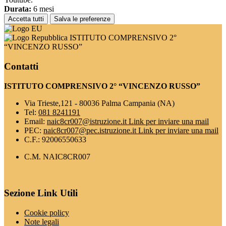
Durata:
6 mesi
Accetta tutti
Salva le preferenze
ISTITUTO COMPRENSIVO 2°
“VINCENZO RUSSO”
Contatti
ISTITUTO COMPRENSIVO 2° “VINCENZO RUSSO”
Via Trieste,121 - 80036 Palma Campania (NA)
Tel:
081 8241191
Email:
naic8cr007@istruzione.it
Link per inviare una mail
PEC:
naic8cr007@pec.istruzione.it
Link per inviare una mail
C.F.: 92006550633
C.M. NAIC8CR007
Sezione Link Utili
Cookie policy
Note legali