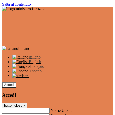
Salta al contenuto
Italiano
Italiano
English
Français
Español
বাংলা
Accedi
Accedi
button close
×
Nome Utente