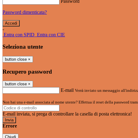
Password
Password dimenticata?
-
Entra con SPID
Entra con CIE
Seleziona utente
button close
×
Recupero password
button close
×
E-mail
Verrà inviato un messaggio all'indirizz
Non hai una e-mail associata al nome utente? Effettua il reset della password tram
E-mail inviata, si prega di controllare la casella di posta elettronica!
Errore
Chiudi