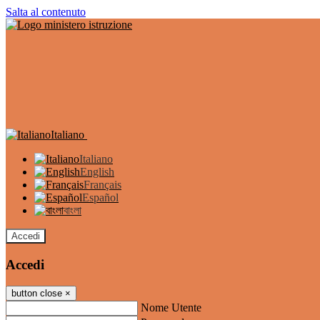
Salta al contenuto
Italiano
Italiano
English
Français
Español
বাংলা
Accedi
Accedi
button close
×
Nome Utente