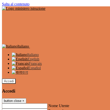
Salta al contenuto
Italiano
Italiano
English
Français
Español
বাংলা
Accedi
Accedi
button close
×
Nome Utente