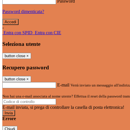
Password
Password dimenticata?
-
Entra con SPID
Entra con CIE
Seleziona utente
button close
×
Recupero password
button close
×
E-mail
Verrà inviato un messaggio all'indirizz
Non hai una e-mail associata al nome utente? Effettua il reset della password tram
E-mail inviata, si prega di controllare la casella di posta elettronica!
Errore
Chiudi