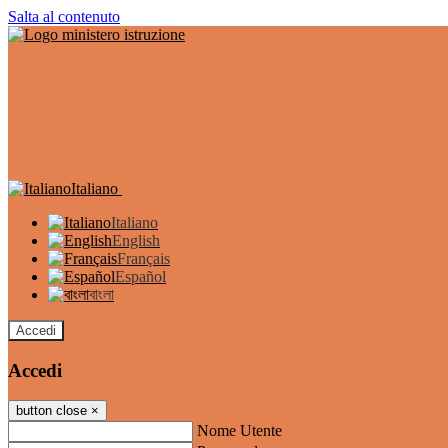
Salta al contenuto
Italiano
Italiano
English
Français
Español
বাংলা
Accedi
Accedi
button close
×
Nome Utente