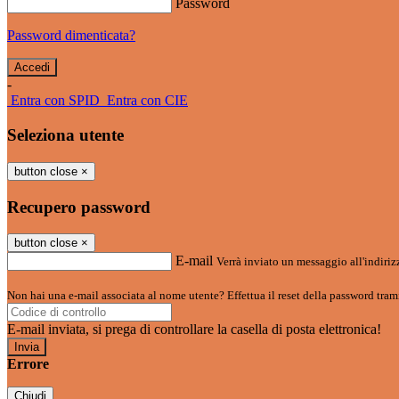
Password
Password dimenticata?
-
Entra con SPID
Entra con CIE
Seleziona utente
button close
×
Recupero password
button close
×
E-mail
Verrà inviato un messaggio all'indirizz
Non hai una e-mail associata al nome utente? Effettua il reset della password tram
E-mail inviata, si prega di controllare la casella di posta elettronica!
Errore
Chiudi