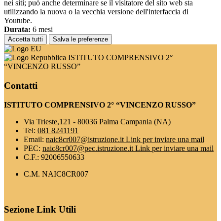
nei siti; può anche determinare se il visitatore del sito web sta
utilizzando la nuova o la vecchia versione dell'interfaccia di
Youtube.
Durata:
6 mesi
Accetta tutti
Salva le preferenze
ISTITUTO COMPRENSIVO 2°
“VINCENZO RUSSO”
Contatti
ISTITUTO COMPRENSIVO 2° “VINCENZO RUSSO”
Via Trieste,121 - 80036 Palma Campania (NA)
Tel:
081 8241191
Email:
naic8cr007@istruzione.it
Link per inviare una mail
PEC:
naic8cr007@pec.istruzione.it
Link per inviare una mail
C.F.: 92006550633
C.M. NAIC8CR007
Sezione Link Utili