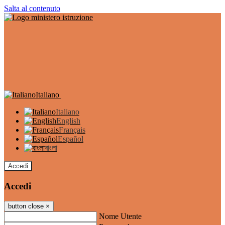
Salta al contenuto
Italiano
Italiano
English
Français
Español
বাংলা
Accedi
Accedi
button close
×
Nome Utente