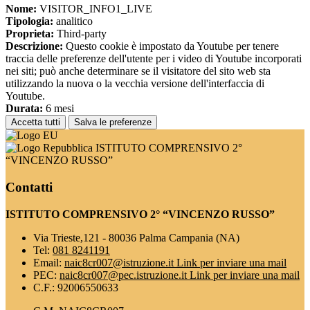
Nome:
VISITOR_INFO1_LIVE
Tipologia:
analitico
Proprieta:
Third-party
Descrizione:
Questo cookie è impostato da Youtube per tenere
traccia delle preferenze dell'utente per i video di Youtube incorporati
nei siti; può anche determinare se il visitatore del sito web sta
utilizzando la nuova o la vecchia versione dell'interfaccia di
Youtube.
Durata:
6 mesi
Accetta tutti
Salva le preferenze
ISTITUTO COMPRENSIVO 2°
“VINCENZO RUSSO”
Contatti
ISTITUTO COMPRENSIVO 2° “VINCENZO RUSSO”
Via Trieste,121 - 80036 Palma Campania (NA)
Tel:
081 8241191
Email:
naic8cr007@istruzione.it
Link per inviare una mail
PEC:
naic8cr007@pec.istruzione.it
Link per inviare una mail
C.F.: 92006550633