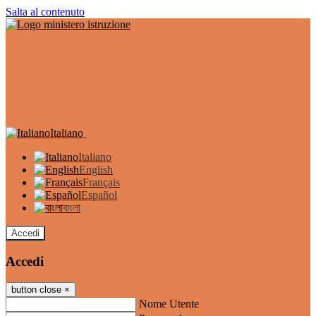
Salta al contenuto
Italiano
Italiano
English
Français
Español
বাংলা
Accedi
Accedi
button close
×
Nome Utente