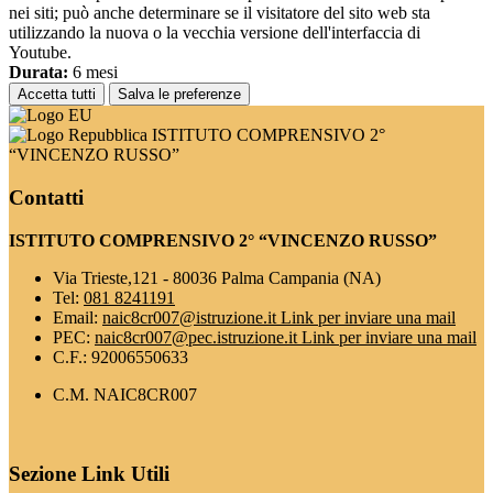
nei siti; può anche determinare se il visitatore del sito web sta
utilizzando la nuova o la vecchia versione dell'interfaccia di
Youtube.
Durata:
6 mesi
Accetta tutti
Salva le preferenze
ISTITUTO COMPRENSIVO 2°
“VINCENZO RUSSO”
Contatti
ISTITUTO COMPRENSIVO 2° “VINCENZO RUSSO”
Via Trieste,121 - 80036 Palma Campania (NA)
Tel:
081 8241191
Email:
naic8cr007@istruzione.it
Link per inviare una mail
PEC:
naic8cr007@pec.istruzione.it
Link per inviare una mail
C.F.: 92006550633
C.M. NAIC8CR007
Sezione Link Utili