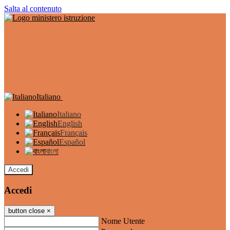
Salta al contenuto
Italiano
Italiano
English
Français
Español
বাংলা
Accedi
Accedi
button close
×
Nome Utente