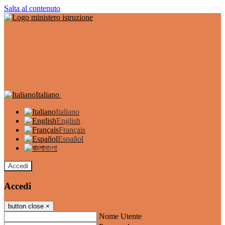
Salta al contenuto
Italiano
Italiano
English
Français
Español
বাংলা
Accedi
Accedi
button close
×
Nome Utente