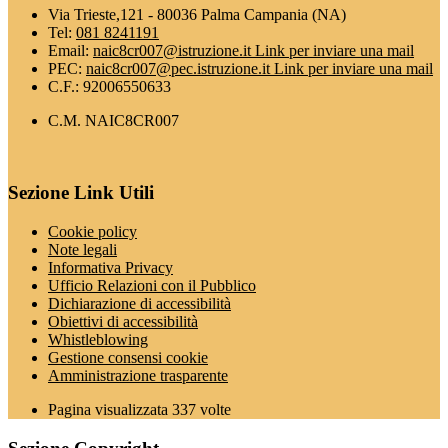
Via Trieste,121 - 80036 Palma Campania (NA)
Tel:
081 8241191
Email:
naic8cr007@istruzione.it
Link per inviare una mail
PEC:
naic8cr007@pec.istruzione.it
Link per inviare una mail
C.F.: 92006550633
C.M. NAIC8CR007
Sezione Link Utili
Cookie policy
Note legali
Informativa Privacy
Ufficio Relazioni con il Pubblico
Dichiarazione di accessibilità
Obiettivi di accessibilità
Whistleblowing
Gestione consensi cookie
Amministrazione trasparente
Pagina visualizzata
337
volte