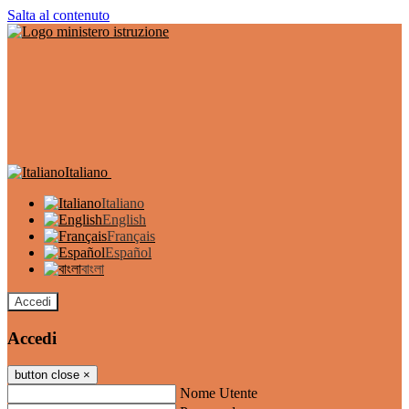
Salta al contenuto
Italiano
Italiano
English
Français
Español
বাংলা
Accedi
Accedi
button close
×
Nome Utente