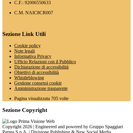
C.F.: 92006550633
C.M. NAIC8CR007
Sezione Link Utili
Cookie policy
Note legali
Informativa Privacy
Ufficio Relazioni con il Pubblico
Dichiarazione di accessibilità
Obiettivi di accessibilità
Whistleblowing
Gestione consensi cookie
Amministrazione trasparente
Pagina visualizzata
705
volte
Sezione Copyright
Copyright 2026 | Engineered and powered by Gruppo Spaggiari
Parma S.p.A. | Divisione Publishing & New Social Media