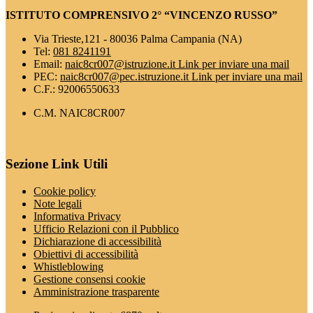
ISTITUTO COMPRENSIVO 2° “VINCENZO RUSSO”
Via Trieste,121 - 80036 Palma Campania (NA)
Tel:
081 8241191
Email:
naic8cr007@istruzione.it
Link per inviare una mail
PEC:
naic8cr007@pec.istruzione.it
Link per inviare una mail
C.F.: 92006550633
C.M. NAIC8CR007
Sezione Link Utili
Cookie policy
Note legali
Informativa Privacy
Ufficio Relazioni con il Pubblico
Dichiarazione di accessibilità
Obiettivi di accessibilità
Whistleblowing
Gestione consensi cookie
Amministrazione trasparente