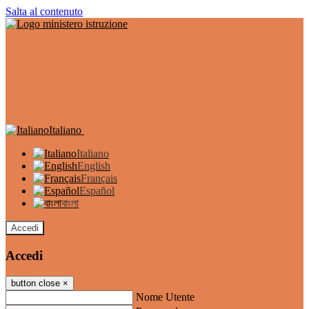
Salta al contenuto
Italiano
Italiano
English
Français
Español
বাংলা
Accedi
Accedi
button close
×
Nome Utente