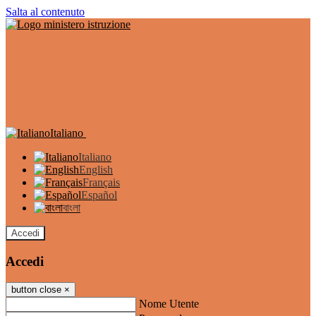
Salta al contenuto
Italiano
Italiano
English
Français
Español
বাংলা
Accedi
Accedi
button close
×
Nome Utente