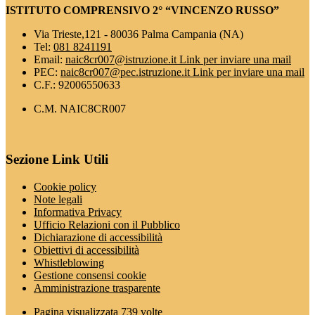
ISTITUTO COMPRENSIVO 2° “VINCENZO RUSSO”
Via Trieste,121 - 80036 Palma Campania (NA)
Tel:
081 8241191
Email:
naic8cr007@istruzione.it
Link per inviare una mail
PEC:
naic8cr007@pec.istruzione.it
Link per inviare una mail
C.F.: 92006550633
C.M. NAIC8CR007
Sezione Link Utili
Cookie policy
Note legali
Informativa Privacy
Ufficio Relazioni con il Pubblico
Dichiarazione di accessibilità
Obiettivi di accessibilità
Whistleblowing
Gestione consensi cookie
Amministrazione trasparente
Pagina visualizzata
739
volte