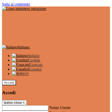
Salta al contenuto
Italiano
Italiano
English
Français
Español
বাংলা
Accedi
Accedi
button close
×
Nome Utente