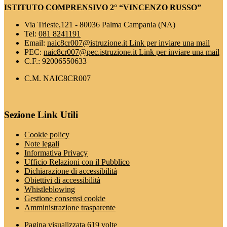
ISTITUTO COMPRENSIVO 2° “VINCENZO RUSSO”
Via Trieste,121 - 80036 Palma Campania (NA)
Tel:
081 8241191
Email:
naic8cr007@istruzione.it
Link per inviare una mail
PEC:
naic8cr007@pec.istruzione.it
Link per inviare una mail
C.F.: 92006550633
C.M. NAIC8CR007
Sezione Link Utili
Cookie policy
Note legali
Informativa Privacy
Ufficio Relazioni con il Pubblico
Dichiarazione di accessibilità
Obiettivi di accessibilità
Whistleblowing
Gestione consensi cookie
Amministrazione trasparente
Pagina visualizzata
619
volte