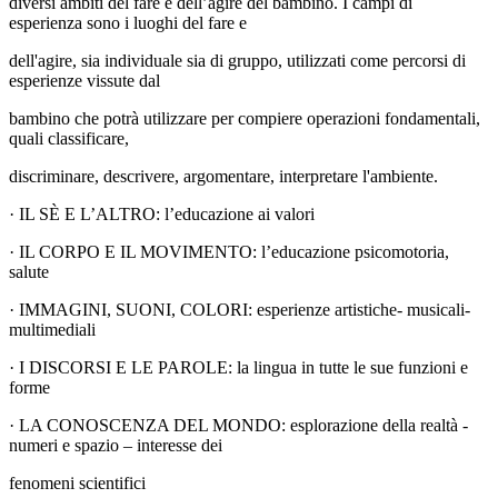
diversi ambiti del fare e dell’agire del bambino.
I campi di
esperienza sono i luoghi del fare e
dell'agire, sia individuale sia di gruppo, utilizzati come percorsi di
esperienze vissute dal
bambino che potrà utilizzare per compiere operazioni fondamentali,
quali classificare,
discriminare, descrivere, argomentare, interpretare l'ambiente.
·
IL SÈ E L’ALTRO
: l’educazione ai valori
·
IL CORPO E IL MOVIMENTO
: l’educazione psicomotoria,
salute
·
IMMAGINI, SUONI, COLORI
: esperienze artistiche- musicali-
multimediali
·
I DISCORSI E LE PAROLE
: la lingua in tutte le sue funzioni e
forme
·
LA CONOSCENZA DEL MONDO
: esplorazione della realtà -
numeri e spazio – interesse dei
fenomeni scientifici