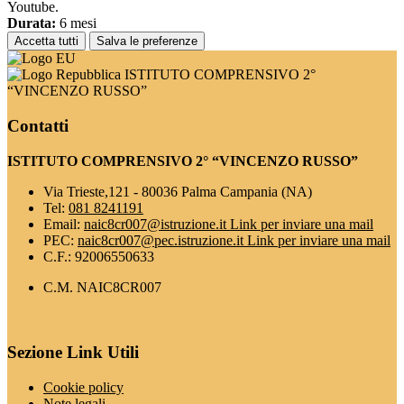
Youtube.
Durata:
6 mesi
Accetta tutti
Salva le preferenze
ISTITUTO COMPRENSIVO 2°
“VINCENZO RUSSO”
Contatti
ISTITUTO COMPRENSIVO 2° “VINCENZO RUSSO”
Via Trieste,121 - 80036 Palma Campania (NA)
Tel:
081 8241191
Email:
naic8cr007@istruzione.it
Link per inviare una mail
PEC:
naic8cr007@pec.istruzione.it
Link per inviare una mail
C.F.: 92006550633
C.M. NAIC8CR007
Sezione Link Utili
Cookie policy
Note legali