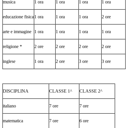
musica
1 ora
1 ora
1 ora
1 ora
educazione fisica
1 ora
1 ora
1 ora
2 ore
arte e immagine
1 ora
1 ora
1 ora
1 ora
religione *
2 ore
2 ore
2 ore
2 ore
inglese
1 ora
2 ore
3 ore
3 ore
DISCIPLINA
CLASSE 1^
CLASSE 2^
italiano
7 ore
7 ore
matematica
7 ore
6 ore