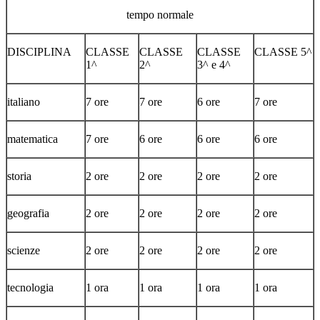
tempo normale
DISCIPLINA
CLASSE
CLASSE
CLASSE
CLASSE 5^
1^
2^
3^ e 4^
italiano
7 ore
7 ore
6 ore
7 ore
matematica
7 ore
6 ore
6 ore
6 ore
storia
2 ore
2 ore
2 ore
2 ore
geografia
2 ore
2 ore
2 ore
2 ore
scienze
2 ore
2 ore
2 ore
2 ore
tecnologia
1 ora
1 ora
1 ora
1 ora