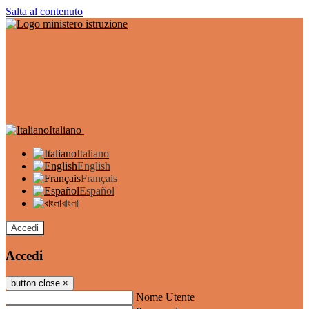
Salta al contenuto
Italiano
Italiano
English
Français
Español
বাংলা
Accedi
Accedi
button close
×
Nome Utente