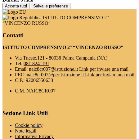
Accetta tutti
Salva le preferenze
ISTITUTO COMPRENSIVO 2°
“VINCENZO RUSSO”
Contatti
ISTITUTO COMPRENSIVO 2° “VINCENZO RUSSO”
Via Trieste,121 - 80036 Palma Campania (NA)
Tel:
081 8241191
Email:
naic8cr007@istruzione.it
Link per inviare una mail
PEC:
naic8cr007@pec.istruzione.it
Link per inviare una mail
C.F.: 92006550633
C.M. NAIC8CR007
Sezione Link Utili
Cookie policy
Note legali
Informativa Privacy