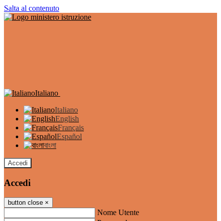
Salta al contenuto
Italiano
Italiano
English
Français
Español
বাংলা
Accedi
Accedi
button close
×
Nome Utente