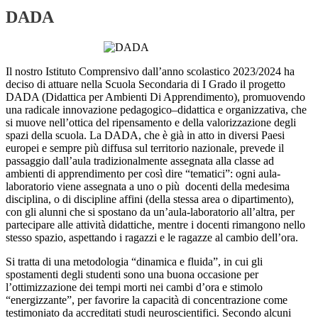
DADA
Il nostro Istituto Comprensivo dall’anno scolastico 2023/2024 ha
deciso di attuare nella Scuola Secondaria di I Grado il progetto
DADA (Didattica per Ambienti Di Apprendimento), promuovendo
una radicale innovazione pedagogico–didattica e organizzativa, che
si muove nell’ottica del ripensamento e della valorizzazione degli
spazi della scuola. La DADA, che è già in atto in diversi Paesi
europei e sempre più diffusa sul territorio nazionale, prevede il
passaggio dall’aula tradizionalmente assegnata alla classe ad
ambienti di apprendimento per così dire “tematici”: ogni aula-
laboratorio viene assegnata a uno o più
docenti della medesima
disciplina, o di discipline affini (della stessa area o dipartimento),
con gli alunni che si spostano da un’aula-laboratorio all’altra, per
partecipare alle attività didattiche, mentre i docenti rimangono nello
stesso spazio, aspettando i ragazzi e le ragazze al cambio dell’ora.
Si tratta di una metodologia “dinamica e fluida”, in cui gli
spostamenti degli studenti sono una buona occasione per
l’ottimizzazione dei tempi morti nei cambi d’ora e stimolo
“energizzante”, per favorire la capacità di concentrazione come
testimoniato da accreditati studi neuroscientifici. Secondo alcuni