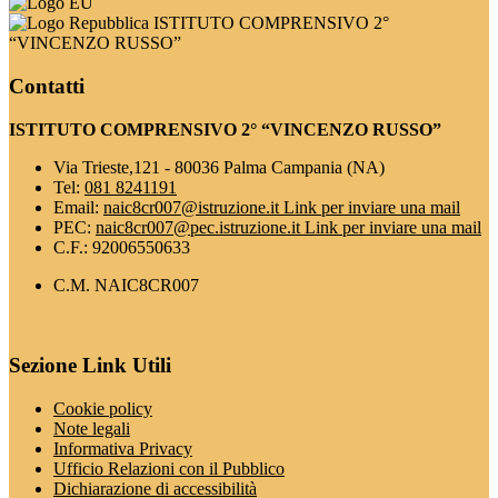
ISTITUTO COMPRENSIVO 2°
“VINCENZO RUSSO”
Contatti
ISTITUTO COMPRENSIVO 2° “VINCENZO RUSSO”
Via Trieste,121 - 80036 Palma Campania (NA)
Tel:
081 8241191
Email:
naic8cr007@istruzione.it
Link per inviare una mail
PEC:
naic8cr007@pec.istruzione.it
Link per inviare una mail
C.F.: 92006550633
C.M. NAIC8CR007
Sezione Link Utili
Cookie policy
Note legali
Informativa Privacy
Ufficio Relazioni con il Pubblico
Dichiarazione di accessibilità