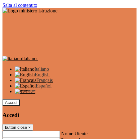
Salta al contenuto
Italiano
Italiano
English
Français
Español
বাংলা
Accedi
Accedi
button close
×
Nome Utente