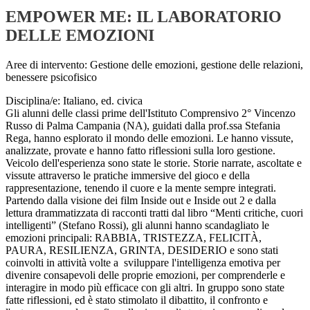
EMPOWER ME: IL LABORATORIO
DELLE EMOZIONI
Aree di intervento: Gestione delle emozioni, gestione delle relazioni,
benessere psicofisico
Disciplina/e: Italiano, ed. civica
Gli alunni delle classi prime dell'Istituto Comprensivo 2° Vincenzo
Russo di Palma Campania (NA), guidati dalla prof.ssa Stefania
Rega, hanno esplorato il mondo delle emozioni. Le hanno vissute,
analizzate, provate e hanno fatto riflessioni sulla loro gestione.
Veicolo dell'esperienza sono state le storie. Storie narrate, ascoltate e
vissute attraverso le pratiche immersive del gioco e della
rappresentazione, tenendo il cuore e la mente sempre integrati.
Partendo dalla visione dei film Inside out e Inside out 2 e dalla
lettura drammatizzata di racconti tratti dal libro “Menti critiche, cuori
intelligenti” (Stefano Rossi), gli alunni hanno scandagliato le
emozioni principali: RABBIA, TRISTEZZA, FELICITÀ,
PAURA, RESILIENZA, GRINTA, DESIDERIO e sono stati
coinvolti in attività volte a sviluppare l'intelligenza emotiva per
divenire consapevoli delle proprie emozioni, per comprenderle e
interagire in modo più efficace con gli altri. In gruppo sono state
fatte riflessioni, ed è stato stimolato il dibattito, il confronto e