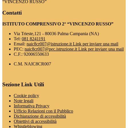
“VINCENZO RUSSO”
Contatti
ISTITUTO COMPRENSIVO 2° “VINCENZO RUSSO”
Via Trieste,121 - 80036 Palma Campania (NA)
Tel:
081 8241191
Email:
naic8cr007@istruzione.it
Link per inviare una mail
PEC:
naic8cr007@pec.istruzione.it
Link per inviare una mail
C.F.: 92006550633
C.M. NAIC8CR007
Sezione Link Utili
Cookie policy
Note legali
Informativa Privacy
Ufficio Relazioni con il Pubblico
Dichiarazione di accessibilità
Obiettivi di accessibilità
Whistleblowing