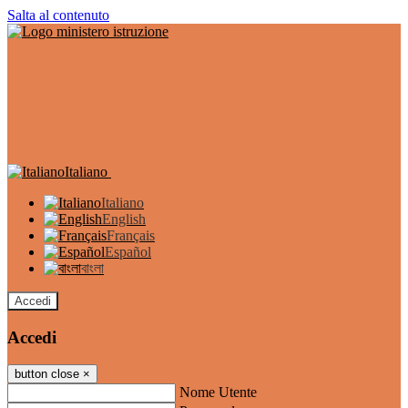
Salta al contenuto
Italiano
Italiano
English
Français
Español
বাংলা
Accedi
Accedi
button close
×
Nome Utente