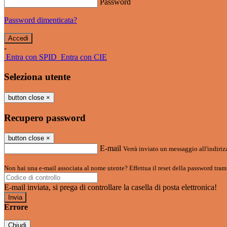
Password
Password dimenticata?
-
Entra con SPID
Entra con CIE
Seleziona utente
button close
×
Recupero password
button close
×
E-mail
Verrà inviato un messaggio all'indirizz
Non hai una e-mail associata al nome utente? Effettua il reset della password tram
E-mail inviata, si prega di controllare la casella di posta elettronica!
Errore
Chiudi