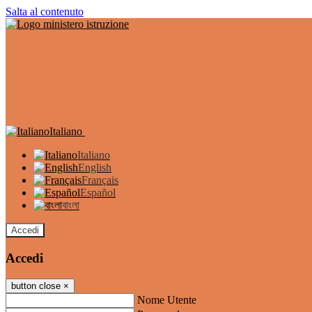
Salta al contenuto
Italiano
Italiano
English
Français
Español
বাংলা
Accedi
Accedi
button close
×
Nome Utente