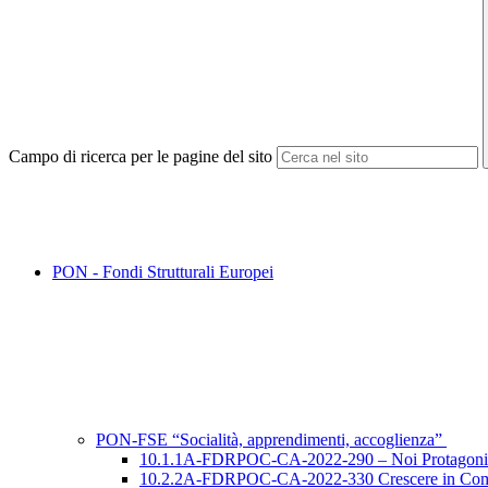
Campo di ricerca per le pagine del sito
PON - Fondi Strutturali Europei
PON-FSE “Socialità, apprendimenti, accoglienza”
10.1.1A-FDRPOC-CA-2022-290 – Noi Protagonisti
10.2.2A-FDRPOC-CA-2022-330 Crescere in Com