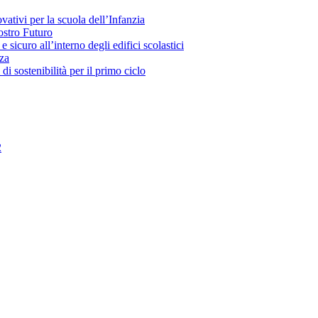
ivi per la scuola dell’Infanzia
stro Futuro
uro all’interno degli edifici scolastici
za
ostenibilità per il primo ciclo
2