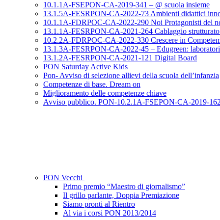
10.1.1A-FSEPON-CA-2019-341 – @ scuola insieme
13.1.5A-FESRPON-CA-2022-73 Ambienti didattici innovat
10.1.1A-FDRPOC-CA-2022-290 Noi Protagonisti del no
13.1.1A-FESRPON-CA-2021-264 Cablaggio strutturato e sic
10.2.2A-FDRPOC-CA-2022-330 Crescere in Competen
13.1.3A-FESRPON-CA-2022-45 – Edugreen: laboratori di s
13.1.2A-FESRPON-CA-2021-121 Digital Board
PON Saturday Active Kids
Pon- Avviso di selezione allievi della scuola dell’infanzia
Competenze di base. Dream on
Miglioramento delle competenze chiave
Avviso pubblico. PON-10.2.1A-FSEPON-CA-2019-16
PON Vecchi
Primo premio “Maestro di giornalismo”
Il grillo parlante, Doppia Premiazione
Siamo pronti al Rientro
Al via i corsi PON 2013/2014