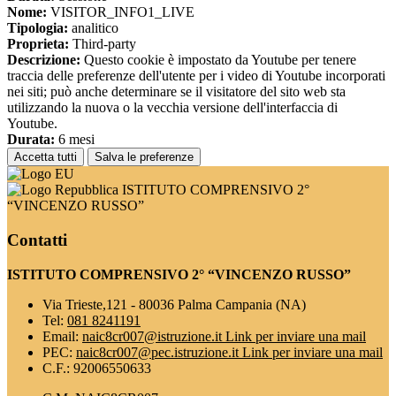
Nome:
VISITOR_INFO1_LIVE
Tipologia:
analitico
Proprieta:
Third-party
Descrizione:
Questo cookie è impostato da Youtube per tenere
traccia delle preferenze dell'utente per i video di Youtube incorporati
nei siti; può anche determinare se il visitatore del sito web sta
utilizzando la nuova o la vecchia versione dell'interfaccia di
Youtube.
Durata:
6 mesi
Accetta tutti
Salva le preferenze
ISTITUTO COMPRENSIVO 2°
“VINCENZO RUSSO”
Contatti
ISTITUTO COMPRENSIVO 2° “VINCENZO RUSSO”
Via Trieste,121 - 80036 Palma Campania (NA)
Tel:
081 8241191
Email:
naic8cr007@istruzione.it
Link per inviare una mail
PEC:
naic8cr007@pec.istruzione.it
Link per inviare una mail
C.F.: 92006550633