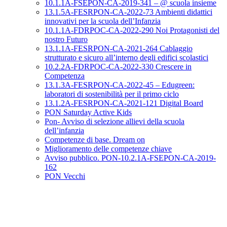
10.1.1A-FSEPON-CA-2019-341 – @ scuola insieme
13.1.5A-FESRPON-CA-2022-73 Ambienti didattici
innovativi per la scuola dell’Infanzia
10.1.1A-FDRPOC-CA-2022-290 Noi Protagonisti del
nostro Futuro
13.1.1A-FESRPON-CA-2021-264 Cablaggio
strutturato e sicuro all’interno degli edifici scolastici
10.2.2A-FDRPOC-CA-2022-330 Crescere in
Competenza
13.1.3A-FESRPON-CA-2022-45 – Edugreen:
laboratori di sostenibilità per il primo ciclo
13.1.2A-FESRPON-CA-2021-121 Digital Board
PON Saturday Active Kids
Pon- Avviso di selezione allievi della scuola
dell’infanzia
Competenze di base. Dream on
Miglioramento delle competenze chiave
Avviso pubblico. PON-10.2.1A-FSEPON-CA-2019-
162
PON Vecchi