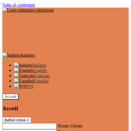
Salta al contenuto
Italiano
Italiano
English
Français
Español
বাংলা
Accedi
Accedi
button close
×
Nome Utente