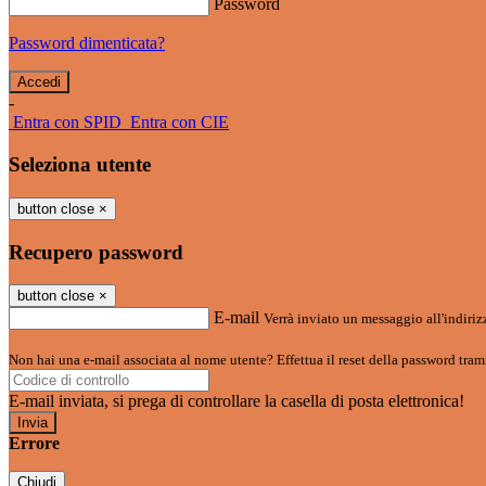
Password
Password dimenticata?
-
Entra con SPID
Entra con CIE
Seleziona utente
button close
×
Recupero password
button close
×
E-mail
Verrà inviato un messaggio all'indirizz
Non hai una e-mail associata al nome utente? Effettua il reset della password tram
E-mail inviata, si prega di controllare la casella di posta elettronica!
Errore
Chiudi