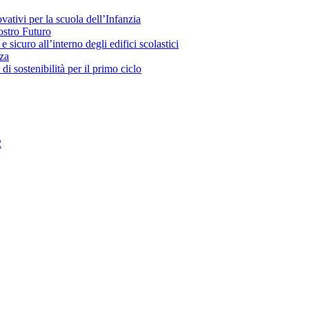
ivi per la scuola dell’Infanzia
stro Futuro
uro all’interno degli edifici scolastici
za
ostenibilità per il primo ciclo
2