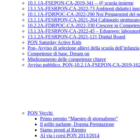
10.1.1A-FSEPON-CA-2019-341 – @ scuola insieme
13.1.5A-FESRPON-CA-2022-73 Ambienti didattici innovat
10.1.1A-FDRPOC-CA-2022-290 Noi Protagonisti del no
13.1.1A-FESRPON-CA-2021-264 Cablaggio strutturato e sic
10.2.2A-FDRPOC-CA-2022-330 Crescere in Competen
13.1.3A-FESRPON-CA-2022-45 – Edugreen: laboratori di s
13.1.2A-FESRPON-CA-2021-121 Digital Board
PON Saturday Active Kids
Pon- Avviso di selezione allievi della scuola dell’infanzia
Competenze di base. Dream on
Miglioramento delle competenze chiave
Avviso pubblico. PON-10.2.1A-FSEPON-CA-2019-16
PON Vecchi
Primo premio “Maestro di giornalismo”
Il grillo parlante, Doppia Premiazione
Siamo pronti al Rientro
Al via i corsi PON 2013/2014