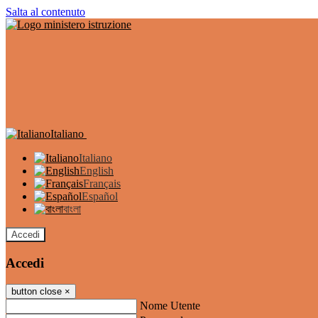
Salta al contenuto
Italiano
Italiano
English
Français
Español
বাংলা
Accedi
Accedi
button close
×
Nome Utente