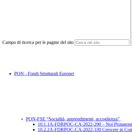
Campo di ricerca per le pagine del sito
PON - Fondi Strutturali Europei
PON-FSE “Socialità, apprendimenti, accoglienza”
10.1.1A-FDRPOC-CA-2022-290 – Noi Protagonisti
10.2.2A-FDRPOC-CA-2022-330 Crescere in Com