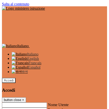
Salta al contenuto
Italiano
Italiano
English
Français
Español
বাংলা
Accedi
Accedi
button close
×
Nome Utente