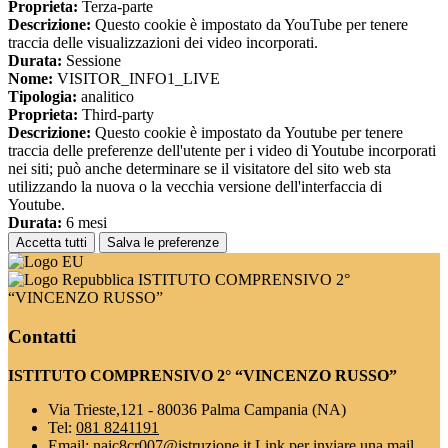
Proprieta:
Terza-parte
Descrizione:
Questo cookie è impostato da YouTube per tenere
traccia delle visualizzazioni dei video incorporati.
Durata:
Sessione
Nome:
VISITOR_INFO1_LIVE
Tipologia:
analitico
Proprieta:
Third-party
Descrizione:
Questo cookie è impostato da Youtube per tenere
traccia delle preferenze dell'utente per i video di Youtube incorporati
nei siti; può anche determinare se il visitatore del sito web sta
utilizzando la nuova o la vecchia versione dell'interfaccia di
Youtube.
Durata:
6 mesi
Accetta tutti
Salva le preferenze
ISTITUTO COMPRENSIVO 2°
“VINCENZO RUSSO”
Contatti
ISTITUTO COMPRENSIVO 2° “VINCENZO RUSSO”
Via Trieste,121 - 80036 Palma Campania (NA)
Tel:
081 8241191
Email:
naic8cr007@istruzione.it
Link per inviare una mail