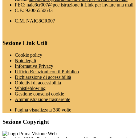
PEC:
naic8cr007@pec.istruzione.it
Link per inviare una mail
C.F.: 92006550633
C.M. NAIC8CR007
Sezione Link Utili
Cookie policy
Note legali
Informativa Privacy
Ufficio Relazioni con il Pubblico
Dichiarazione di accessibilità
Obiettivi di accessibilità
Whistleblowing
Gestione consensi cookie
Amministrazione trasparente
Pagina visualizzata
380
volte
Sezione Copyright