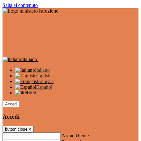
Salta al contenuto
Italiano
Italiano
English
Français
Español
বাংলা
Accedi
Accedi
button close
×
Nome Utente