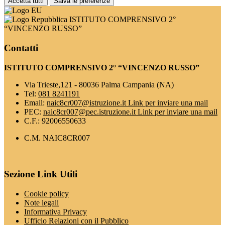
Accetta tutti
Salva le preferenze
ISTITUTO COMPRENSIVO 2°
“VINCENZO RUSSO”
Contatti
ISTITUTO COMPRENSIVO 2° “VINCENZO RUSSO”
Via Trieste,121 - 80036 Palma Campania (NA)
Tel:
081 8241191
Email:
naic8cr007@istruzione.it
Link per inviare una mail
PEC:
naic8cr007@pec.istruzione.it
Link per inviare una mail
C.F.: 92006550633
C.M. NAIC8CR007
Sezione Link Utili
Cookie policy
Note legali
Informativa Privacy
Ufficio Relazioni con il Pubblico