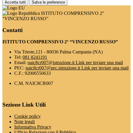
Accetta tutti
Salva le preferenze
ISTITUTO COMPRENSIVO 2°
“VINCENZO RUSSO”
Contatti
ISTITUTO COMPRENSIVO 2° “VINCENZO RUSSO”
Via Trieste,121 - 80036 Palma Campania (NA)
Tel:
081 8241191
Email:
naic8cr007@istruzione.it
Link per inviare una mail
PEC:
naic8cr007@pec.istruzione.it
Link per inviare una mail
C.F.: 92006550633
C.M. NAIC8CR007
Sezione Link Utili
Cookie policy
Note legali
Informativa Privacy
Ufficio Relazioni con il Pubblico