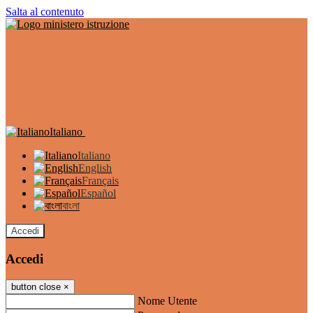
Salta al contenuto
Italiano
Italiano
English
Français
Español
বাংলা
Accedi
Accedi
button close
×
Nome Utente