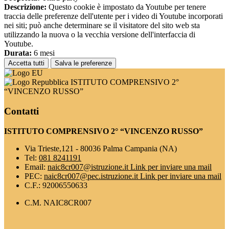
Descrizione:
Questo cookie è impostato da Youtube per tenere
traccia delle preferenze dell'utente per i video di Youtube incorporati
nei siti; può anche determinare se il visitatore del sito web sta
utilizzando la nuova o la vecchia versione dell'interfaccia di
Youtube.
Durata:
6 mesi
Accetta tutti
Salva le preferenze
ISTITUTO COMPRENSIVO 2°
“VINCENZO RUSSO”
Contatti
ISTITUTO COMPRENSIVO 2° “VINCENZO RUSSO”
Via Trieste,121 - 80036 Palma Campania (NA)
Tel:
081 8241191
Email:
naic8cr007@istruzione.it
Link per inviare una mail
PEC:
naic8cr007@pec.istruzione.it
Link per inviare una mail
C.F.: 92006550633
C.M. NAIC8CR007