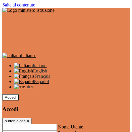
Salta al contenuto
Italiano
Italiano
English
Français
Español
বাংলা
Accedi
Accedi
button close
×
Nome Utente