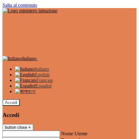
Salta al contenuto
Italiano
Italiano
English
Français
Español
বাংলা
Accedi
Accedi
button close
×
Nome Utente