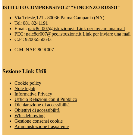
ISTITUTO COMPRENSIVO 2° “VINCENZO RUSSO”
Via Trieste,121 - 80036 Palma Campania (NA)
Tel:
081 8241191
Email:
naic8cr007@istruzione.it
Link per inviare una mail
PEC:
naic8cr007@pec.istruzione.it
Link per inviare una mail
C.F.: 92006550633
C.M. NAIC8CR007
Sezione Link Utili
Cookie policy
Note legali
Informativa Privacy
Ufficio Relazioni con il Pubblico
Dichiarazione di accessibilità
Obiettivi di accessibilità
Whistleblowing
Gestione consensi cookie
Amministrazione trasparente