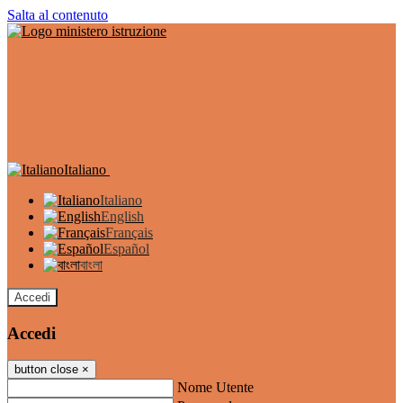
Salta al contenuto
Italiano
Italiano
English
Français
Español
বাংলা
Accedi
Accedi
button close
×
Nome Utente