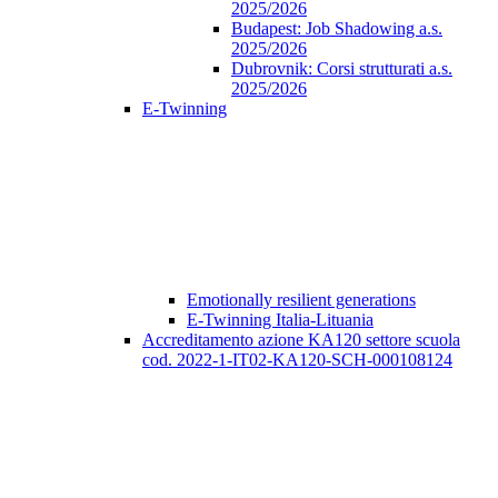
2025/2026
Budapest: Job Shadowing a.s.
2025/2026
Dubrovnik: Corsi strutturati a.s.
2025/2026
E-Twinning
Emotionally resilient generations
E-Twinning Italia-Lituania
Accreditamento azione KA120 settore scuola
cod. 2022-1-IT02-KA120-SCH-000108124