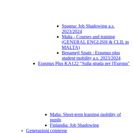
Spagna: Job Shadowing a.s.
2023/2024
Malta - Courses and training
(GENERAL ENGLISH & CLIL in
MALTA)
Benamejì Spain : Erasmus plus
student mobility a.s. 2023/2024
Erasmus Plus KA122 "Sulla strada per l'Europa"
Malta: Short-term learning mobility of
pupils
Finlandia: Job Shadowing
Generazioni connesse