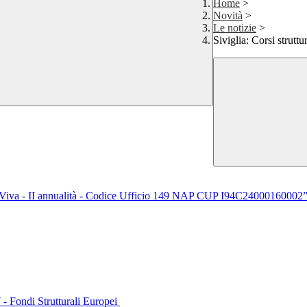
Home
>
Novità
>
Le notizie
>
Siviglia: Corsi struttu
va - II annualità - Codice Ufficio 149 NAP CUP I94C24000160
 Fondi Strutturali Europei