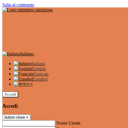
Salta al contenuto
Italiano
Italiano
English
Français
Español
বাংলা
Accedi
Accedi
button close
×
Nome Utente