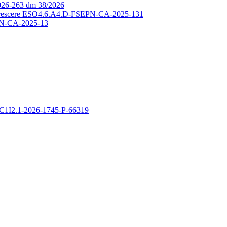
26-263 dm 38/2026
si, crescere ESO4.6.A4.D-FSEPN-CA-2025-131
N-CA-2025-13
C1I2.1-2026-1745-P-66319