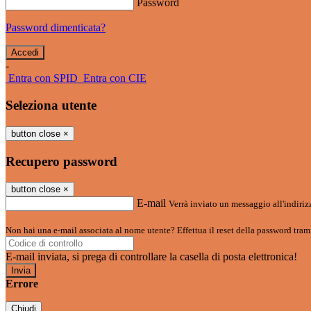
Password
Password dimenticata?
-
Entra con SPID
Entra con CIE
Seleziona utente
button close
×
Recupero password
button close
×
E-mail
Verrà inviato un messaggio all'indirizz
Non hai una e-mail associata al nome utente? Effettua il reset della password tram
E-mail inviata, si prega di controllare la casella di posta elettronica!
Errore
Chiudi