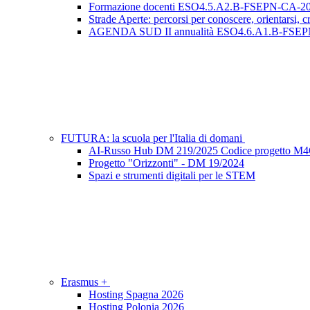
Formazione docenti ESO4.5.A2.B-FSEPN-CA-20
Strade Aperte: percorsi per conoscere, orientar
AGENDA SUD II annualità ESO4.6.A1.B-FSEP
FUTURA: la scuola per l'Italia di domani
AI-Russo Hub DM 219/2025 Codice progetto M4
Progetto "Orizzonti" - DM 19/2024
Spazi e strumenti digitali per le STEM
Erasmus +
Hosting Spagna 2026
Hosting Polonia 2026