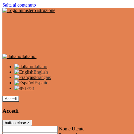
Salta al contenuto
Italiano
Italiano
English
Français
Español
বাংলা
Accedi
Accedi
button close
×
Nome Utente