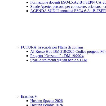
Formazione docenti ESO4.5.A2.B-FSEPN-CA-20
Strade Aperte: percorsi per conoscere, orientar
AGENDA SUD II annualità ESO4.6.A1.B-FSEP
FUTURA: la scuola per l'Italia di domani
AI-Russo Hub DM 219/2025 Codice progetto M4
Progetto "Orizzonti" - DM 19/2024
Spazi e strumenti digitali per le STEM
Erasmus +
Hosting Spagna 2026
Hosting Polonia 2026