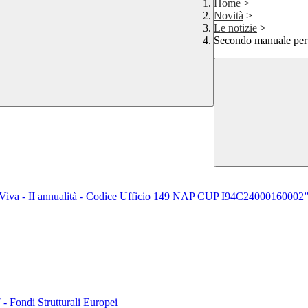
Home
>
Novità
>
Le notizie
>
Secondo manuale per 
va - II annualità - Codice Ufficio 149 NAP CUP I94C24000160
 Fondi Strutturali Europei