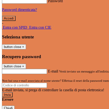
Password
Password dimenticata?
-
Entra con SPID
Entra con CIE
Seleziona utente
button close
×
Recupero password
button close
×
E-mail
Verrà inviato un messaggio all'indirizz
Non hai una e-mail associata al nome utente? Effettua il reset della password tram
E-mail inviata, si prega di controllare la casella di posta elettronica!
Errore
Chiudi