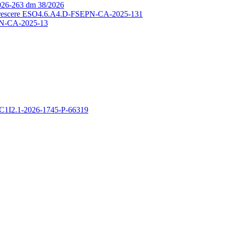
26-263 dm 38/2026
si, crescere ESO4.6.A4.D-FSEPN-CA-2025-131
N-CA-2025-13
C1I2.1-2026-1745-P-66319